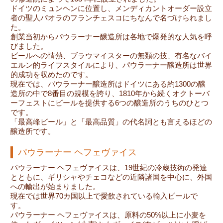
ドイツのミュンヘンに位置し、メンディカントオーダー設立
者の聖人パオラのフランチェスコにちなんで名づけられまし
た。
創業当初からパウラーナー醸造所は各地で爆発的な人気を呼
びました。
ビールへの情熱、ブラウマイスターの無類の技、有名なバイ
エルン的ライフスタイルにより、パウラーナー醸造所は世界
的成功を収めたのです。
現在では、パウラーナー醸造所はドイツにある約1300の醸
造所の中で8番目の規模を誇り、1810年から続くオクトーバ
ーフェストにビールを提供する6つの醸造所のうちのひとつ
です。
「最高峰ビール」と「最高品質」の代名詞とも言えるほどの
醸造所です。
パウラーナー ヘフェヴァイス
パウラーナー ヘフェヴァイスは、19世紀の冷蔵技術の発達
とともに、ギリシャやチェコなどの近隣諸国を中心に、外国
への輸出が始まりました。
現在では世界70カ国以上で愛飲されている輸入ビールで
す。
パウラーナー ヘフェヴァイスは、原料の50%以上に小麦を