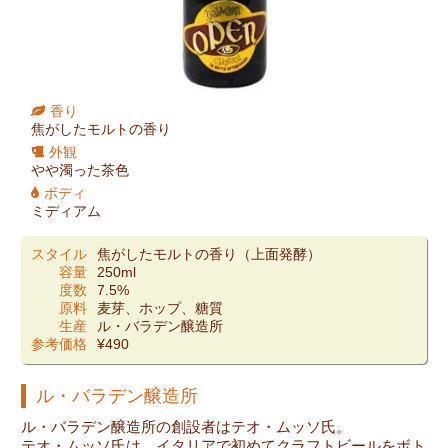
香り
焦がしたモルトの香り
外観
やや濁った茶色
ボディ
ミディアム
スタイル
焦がしたモルトの香り（上面発酵）
容量
250ml
度数
7.5%
原料
麦芽、ホップ、糖質
生産
ル・バラデン醸造所
参考価格
¥490
ル・バラデン醸造所
ル・バラデン醸造所の創設者はテオ・ムッソ氏。
テオ・ムッソ氏は、イタリアで初めてクラフトビールをボト