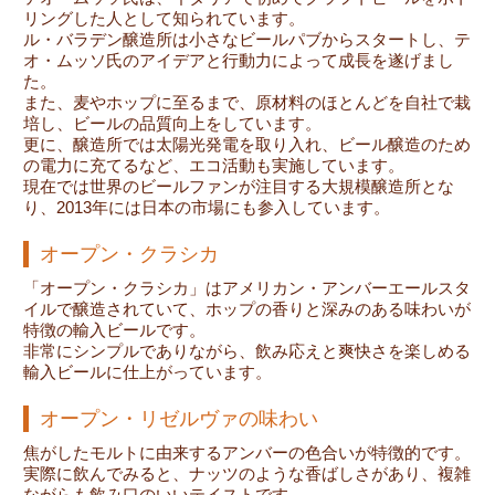
リングした人として知られています。
ル・バラデン醸造所は小さなビールパブからスタートし、テ
オ・ムッソ氏のアイデアと行動力によって成長を遂げまし
た。
また、麦やホップに至るまで、原材料のほとんどを自社で栽
培し、ビールの品質向上をしています。
更に、醸造所では太陽光発電を取り入れ、ビール醸造のため
の電力に充てるなど、エコ活動も実施しています。
現在では世界のビールファンが注目する大規模醸造所とな
り、2013年には日本の市場にも参入しています。
オープン・クラシカ
「オープン・クラシカ」はアメリカン・アンバーエールスタ
イルで醸造されていて、ホップの香りと深みのある味わいが
特徴の輸入ビールです。
非常にシンプルでありながら、飲み応えと爽快さを楽しめる
輸入ビールに仕上がっています。
オープン・リゼルヴァの味わい
焦がしたモルトに由来するアンバーの色合いが特徴的です。
実際に飲んでみると、ナッツのような香ばしさがあり、複雑
ながらも飲み口のいいテイストです。