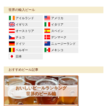
世界の輸入ビール
アイルランド
アメリカ
イギリス
イタリア
オーストリア
スペイン
チェコ
デンマーク
ドイツ
ニュージーランド
ベルギー
メキシコ
日本
おすすめビール記事
おいしいビールランキング
世界のビール編