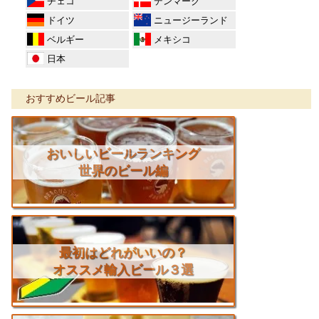
チェコ
デンマーク
ドイツ
ニュージーランド
ベルギー
メキシコ
日本
おすすめビール記事
おいしいビールランキング
世界のビール編
最初はどれがいいの？
オススメ輸入ビール３選