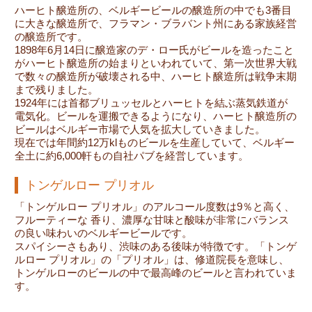
ハーヒト醸造所の、ベルギービールの醸造所の中でも3番目
に大きな醸造所で、フラマン・ブラバント州にある家族経営
の醸造所です。
1898年6月14日に醸造家のデ・ロー氏がビールを造ったこと
がハーヒト醸造所の始まりといわれていて、第一次世界大戦
で数々の醸造所が破壊される中、ハーヒト醸造所は戦争末期
まで残りました。
1924年には首都ブリュッセルとハーヒトを結ぶ蒸気鉄道が
電気化。ビールを運搬できるようになり、ハーヒト醸造所の
ビールはベルギー市場で人気を拡大していきました。
現在では年間約12万klものビールを生産していて、ベルギー
全土に約6,000軒もの自社パブを経営しています。
トンゲルロー プリオル
「トンゲルロー プリオル」のアルコール度数は9％と高く、
フルーティーな 香り、濃厚な甘味と酸味が非常にバランス
の良い味わいのベルギービールです。
スパイシーさもあり、渋味のある後味が特徴です。「トンゲ
ルロー プリオル」の「プリオル」は、修道院長を意味し、
トンゲルローのビールの中で最高峰のビールと言われていま
す。