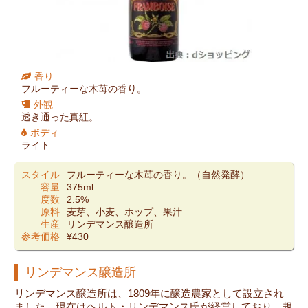
香り
フルーティーな木苺の香り。
外観
透き通った真紅。
ボディ
ライト
スタイル
フルーティーな木苺の香り。（自然発酵）
容量
375ml
度数
2.5%
原料
麦芽、小麦、ホップ、果汁
生産
リンデマンス醸造所
参考価格
¥430
リンデマンス醸造所
リンデマンス醸造所は、1809年に醸造農家として設立され
ました。現在はヘルト・リンデマンス氏が経営しており、規