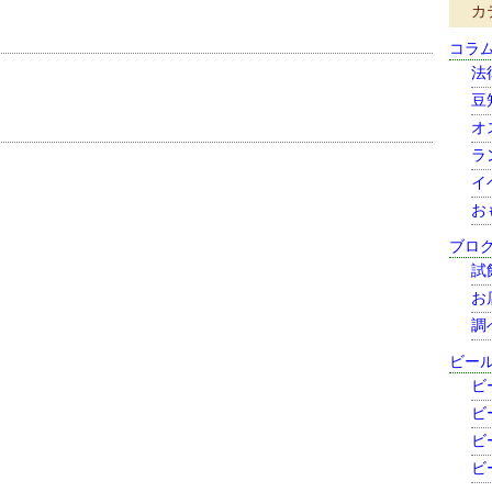
カ
コラ
法
豆
オ
ラ
イ
お
ブロ
試
お
調
ビー
ビ
ビ
ビ
ビ