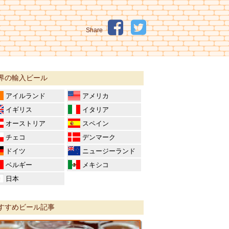
Share
界の輸入ビール
アイルランド
アメリカ
イギリス
イタリア
オーストリア
スペイン
チェコ
デンマーク
ドイツ
ニュージーランド
ベルギー
メキシコ
日本
すすめビール記事