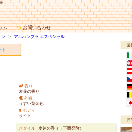
細
ラム
お問い合わせ
イン
アルハンブラ エスペシャル
世
ート
香り
麦芽の香り
外観
うすい黄金色
ボディ
ライト
お
スタイル
麦芽の香り（下面発酵）