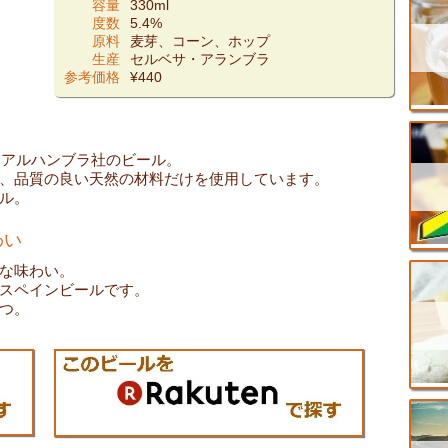
容量
330ml
度数
5.4%
原料
麦芽、コーン、ホップ
生産
セルベサ・アランブラ
参考価格
¥440
・アルハンブラ社のビール。
、品質の良い天然の材料だけを使用しています。
ル。
わい
な味わい。
スペインビールです。
つ。