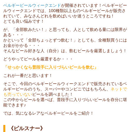
ベルギービールウィークエンド
が開催されています！ベルギービー
ルウィークエンドでは、100種類以上ものベルギービールが販売さ
れていて、みなさんどれを飲めばいいか迷うところですね！
とても良い悩みです！
が、「全部飲みたい！」と思っても、人として飲める量には限界が
ある・・・
かといって「全部ちょっとずつ飲む！」としても、全種類買うには
お金がかかる・・・
そんなビール好きな人（自分）は、飲むビールを厳選しましょう！
どうやってビールを厳選するか・・・
「せっかくなら普段手に入りづらいビールを飲む」
これが一番だと思います！
そこで、今回のベルギービールウィークエンドで販売されているベ
ルギービールのうち、スーパーやコンビニではもちろん、
ネットで
も売っていない
ビールを調べました！
この中からビールを選べば、普段手に入りづらいビールを存分に堪
能できます♪
では、気になるレアなベルギービールをご紹介！
《ピルスナー》